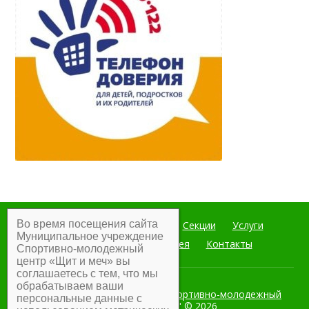
Во время посещения сайта
Главная
Мероприятия
Секции
Услуги
Муниципальное учреждение
Документы
Фотогалерея
Контакты
Спортивно-молодежный
центр «Щит и меч» вы
соглашаетесь с тем, что мы
обрабатываем ваши
Муниципальное учреждение Спортивно-молодежный
персональные данные с
центр "Щит и меч"
© 2026