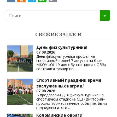
K
d
el
h
o
n
e
at
p
o
gr
s
y
kl
a
A
Li
СВЕЖИЕ ЗАПИСИ
as
m
p
n
s
p
k
День физкультурника!
07.08.2026
ni
День физкультурника прошел на
спортивной волне! 7 августа на базе
ki
МКОУ «ОШ 9 для обучающихся с ОВЗ»
состоялся турнир по
...
Спортивный праздник время
заслуженных наград!
07.08.2026
В преддверии Дня физкультурника на
спортивном стадионе СШ «Виктория»
прошло торжественное событие. Были
подведены итоги
...
Коломинские овраги