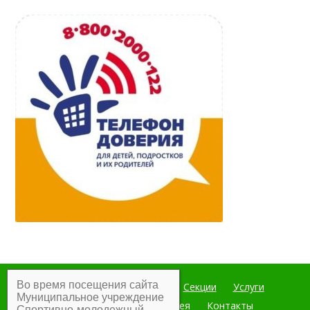
Во время посещения сайта
Главная
Мероприятия
Секции
Услуги
Муниципальное учреждение
Документы
Фотогалерея
Контакты
Спортивно-молодежный