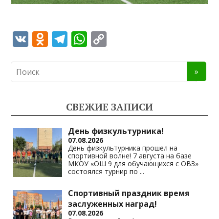
V
O
T
W
C
K
d
el
h
o
n
e
at
p
o
gr
s
y
kl
a
A
Li
СВЕЖИЕ ЗАПИСИ
as
m
p
n
s
p
k
День физкультурника!
07.08.2026
ni
День физкультурника прошел на
спортивной волне! 7 августа на базе
ki
МКОУ «ОШ 9 для обучающихся с ОВЗ»
состоялся турнир по
...
Спортивный праздник время
заслуженных наград!
07.08.2026