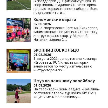
В преддверии Дня физкультурника на
спортивном стадионе СШ «Виктория»
прошло торжественное событие. Были
подведены итоги
...
Коломинские овраги
02.08.2026
Наша спортсменка Евгения Кириллова,
занимающаяся по месту жительства у
инструктора по спорту Маховой
Натальи, заняла 2
...
БРОННИЦКОЕ КОЛЬЦО
01.08.2026
1 августа 2026 г. спортсмены команды
«Егорьевск-RUN», часть которых
занимается по месту жительства с
инструктором по
...
II тур по пляжному волейболу
01.08.2026
На территории зоны отдыха «Любляна»
состоялся второй тур Кубка МУ СМЦ
«Щит и меч» по пляжному
...