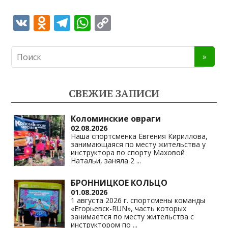
V
O
T
W
C
K
d
el
h
o
n
e
at
p
o
gr
s
y
kl
a
A
Li
СВЕЖИЕ ЗАПИСИ
as
m
p
n
s
p
k
Коломинские овраги
02.08.2026
ni
Наша спортсменка Евгения Кириллова,
занимающаяся по месту жительства у
ki
инструктора по спорту Маховой
Натальи, заняла 2
...
БРОННИЦКОЕ КОЛЬЦО
01.08.2026
1 августа 2026 г. спортсмены команды
«Егорьевск-RUN», часть которых
занимается по месту жительства с
инструктором по
...