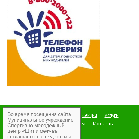
Во время посещения сайта
Главная
Мероприятия
Секции
Услуги
Муниципальное учреждение
Документы
Фотогалерея
Контакты
Спортивно-молодежный
центр «Щит и меч» вы
соглашаетесь с тем, что мы