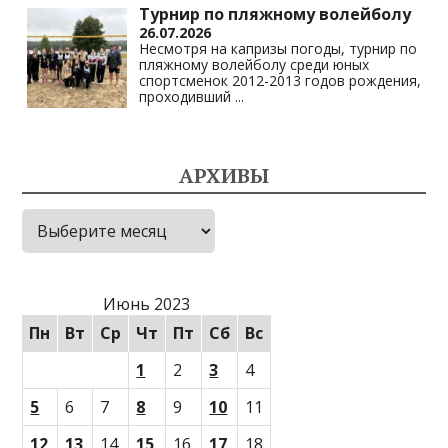
Турнир по пляжному волейболу
26.07.2026
Несмотря на капризы погоды, турнир по
пляжному волейболу среди юных
спортсменок 2012-2013 годов рождения,
проходивший
...
АРХИВЫ
Архивы
Июнь 2023
Пн
Вт
Ср
Чт
Пт
Сб
Вс
1
2
3
4
5
6
7
8
9
10
11
12
13
14
15
16
17
18