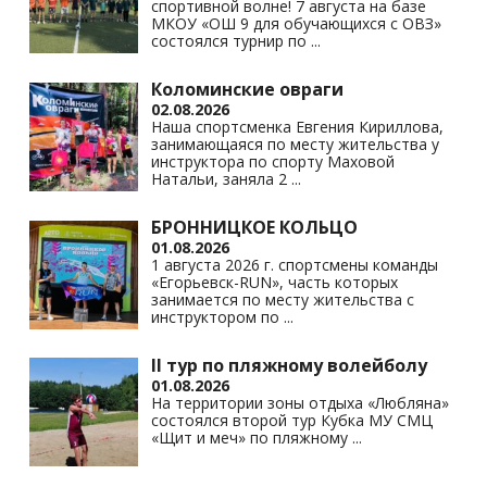
спортивной волне! 7 августа на базе
ki
МКОУ «ОШ 9 для обучающихся с ОВЗ»
состоялся турнир по
...
Коломинские овраги
02.08.2026
Наша спортсменка Евгения Кириллова,
занимающаяся по месту жительства у
инструктора по спорту Маховой
Натальи, заняла 2
...
БРОННИЦКОЕ КОЛЬЦО
01.08.2026
1 августа 2026 г. спортсмены команды
«Егорьевск-RUN», часть которых
занимается по месту жительства с
инструктором по
...
II тур по пляжному волейболу
01.08.2026
На территории зоны отдыха «Любляна»
состоялся второй тур Кубка МУ СМЦ
«Щит и меч» по пляжному
...