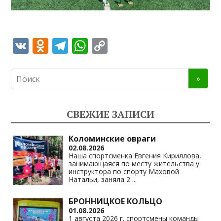
V
O
T
W
C
K
d
el
h
o
n
e
at
p
o
gr
s
y
kl
a
A
Li
СВЕЖИЕ ЗАПИСИ
as
m
p
n
s
p
k
Коломинские овраги
02.08.2026
ni
Наша спортсменка Евгения Кириллова,
занимающаяся по месту жительства у
ki
инструктора по спорту Маховой
Натальи, заняла 2
...
БРОННИЦКОЕ КОЛЬЦО
01.08.2026
1 августа 2026 г. спортсмены команды