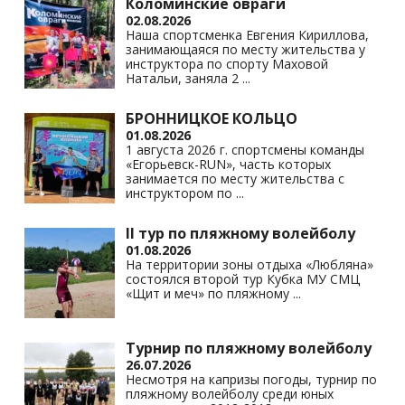
s
p
k
Коломинские овраги
02.08.2026
ni
Наша спортсменка Евгения Кириллова,
занимающаяся по месту жительства у
ki
инструктора по спорту Маховой
Натальи, заняла 2
...
БРОННИЦКОЕ КОЛЬЦО
01.08.2026
1 августа 2026 г. спортсмены команды
«Егорьевск-RUN», часть которых
занимается по месту жительства с
инструктором по
...
II тур по пляжному волейболу
01.08.2026
На территории зоны отдыха «Любляна»
состоялся второй тур Кубка МУ СМЦ
«Щит и меч» по пляжному
...
Турнир по пляжному волейболу
26.07.2026
Несмотря на капризы погоды, турнир по
пляжному волейболу среди юных