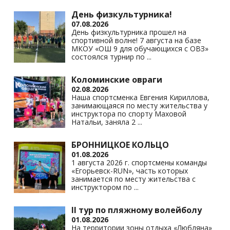
s
p
k
День физкультурника!
07.08.2026
ni
День физкультурника прошел на
спортивной волне! 7 августа на базе
ki
МКОУ «ОШ 9 для обучающихся с ОВЗ»
состоялся турнир по
...
Коломинские овраги
02.08.2026
Наша спортсменка Евгения Кириллова,
занимающаяся по месту жительства у
инструктора по спорту Маховой
Натальи, заняла 2
...
БРОННИЦКОЕ КОЛЬЦО
01.08.2026
1 августа 2026 г. спортсмены команды
«Егорьевск-RUN», часть которых
занимается по месту жительства с
инструктором по
...
II тур по пляжному волейболу
01.08.2026
На территории зоны отдыха «Любляна»