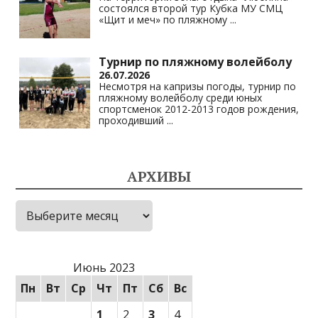
состоялся второй тур Кубка МУ СМЦ
«Щит и меч» по пляжному
...
Турнир по пляжному волейболу
26.07.2026
Несмотря на капризы погоды, турнир по
пляжному волейболу среди юных
спортсменок 2012-2013 годов рождения,
проходивший
...
АРХИВЫ
Архивы
Июнь 2023
Пн
Вт
Ср
Чт
Пт
Сб
Вс
1
2
3
4