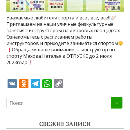
Уважаемые любители спорта и все , все, все!!!
Приглашаем на наши уличные физкультурные
занятия с инструктором на дворовых площадках.
Ознакомьтесь с расписанием работы
инструкторов и приходите заниматься спортом
Обращаем ваше внимание — инструктор по
спорту Махова Наталья в ОТПУСКЕ до 2 июля
2023года
V
O
T
W
C
K
d
el
h
o
n
e
at
p
o
gr
s
y
kl
a
A
Li
СВЕЖИЕ ЗАПИСИ
as
m
p
n