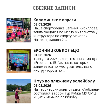
kl
a
A
Li
СВЕЖИЕ ЗАПИСИ
as
m
p
n
s
p
k
Коломинские овраги
02.08.2026
ni
Наша спортсменка Евгения Кириллова,
занимающаяся по месту жительства у
ki
инструктора по спорту Маховой
Натальи, заняла 2
...
БРОННИЦКОЕ КОЛЬЦО
01.08.2026
1 августа 2026 г. спортсмены команды
«Егорьевск-RUN», часть которых
занимается по месту жительства с
инструктором по
...
II тур по пляжному волейболу
01.08.2026
На территории зоны отдыха «Любляна»
состоялся второй тур Кубка МУ СМЦ
«Щит и меч» по пляжному
...