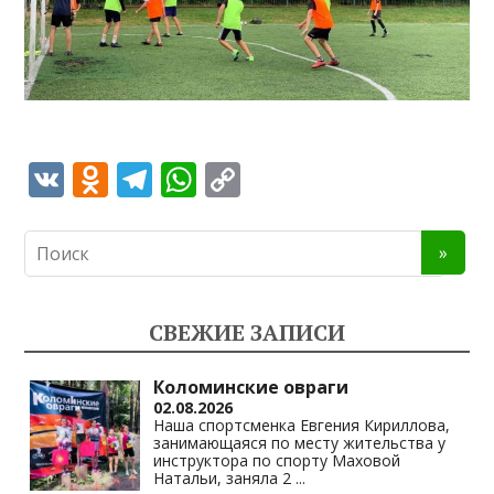
V
O
T
W
C
K
d
el
h
o
n
e
at
p
o
gr
s
y
kl
a
A
Li
СВЕЖИЕ ЗАПИСИ
as
m
p
n
s
p
k
Коломинские овраги
02.08.2026
ni
Наша спортсменка Евгения Кириллова,
занимающаяся по месту жительства у
ki
инструктора по спорту Маховой
Натальи, заняла 2
...