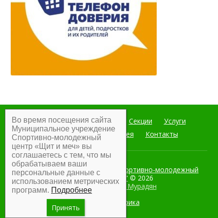
Во время посещения сайта
Главная
Мероприятия
Секции
Услуги
Муниципальное учреждение
Документы
Фотогалерея
Контакты
Спортивно-молодежный
центр «Щит и меч» вы
соглашаетесь с тем, что мы
обрабатываем ваши
Муниципальное учреждение Спортивно-молодежный
персональные данные с
центр "Щит и меч"
© 2026
использованием метрических
Разработка:
Армен Мурадян
программ.
Подробнее