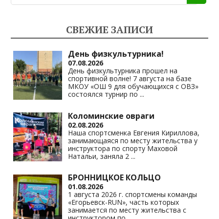
o
gr
s
y
kl
a
A
Li
СВЕЖИЕ ЗАПИСИ
as
m
p
n
s
p
k
День физкультурника!
07.08.2026
ni
День физкультурника прошел на
спортивной волне! 7 августа на базе
ki
МКОУ «ОШ 9 для обучающихся с ОВЗ»
состоялся турнир по
...
Коломинские овраги
02.08.2026
Наша спортсменка Евгения Кириллова,
занимающаяся по месту жительства у
инструктора по спорту Маховой
Натальи, заняла 2
...
БРОННИЦКОЕ КОЛЬЦО
01.08.2026
1 августа 2026 г. спортсмены команды
«Егорьевск-RUN», часть которых
занимается по месту жительства с
инструктором по
...