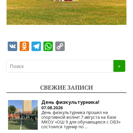
V
O
T
W
C
K
d
el
h
o
n
e
at
p
o
gr
s
y
kl
a
A
Li
СВЕЖИЕ ЗАПИСИ
as
m
p
n
s
p
k
День физкультурника!
07.08.2026
ni
День физкультурника прошел на
спортивной волне! 7 августа на базе
ki
МКОУ «ОШ 9 для обучающихся с ОВЗ»
состоялся турнир по
...