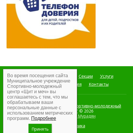
Во время посещения сайта
Главная
Мероприятия
Секции
Услуги
Муниципальное учреждение
Документы
Фотогалерея
Контакты
Спортивно-молодежный
центр «Щит и меч» вы
соглашаетесь с тем, что мы
обрабатываем ваши
Муниципальное учреждение Спортивно-молодежный
персональные данные с
центр "Щит и меч"
© 2026
использованием метрических
Разработка:
Армен Мурадян
программ.
Подробнее