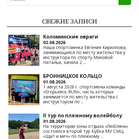
o
gr
s
y
kl
a
A
Li
СВЕЖИЕ ЗАПИСИ
as
m
p
n
s
p
k
Коломинские овраги
02.08.2026
ni
Наша спортсменка Евгения Кириллова,
занимающаяся по месту жительства у
ki
инструктора по спорту Маховой
Натальи, заняла 2
...
БРОННИЦКОЕ КОЛЬЦО
01.08.2026
1 августа 2026 г. спортсмены команды
«Егорьевск-RUN», часть которых
занимается по месту жительства с
инструктором по
...
II тур по пляжному волейболу
01.08.2026
На территории зоны отдыха «Любляна»
состоялся второй тур Кубка МУ СМЦ
«Щит и меч» по пляжному
...