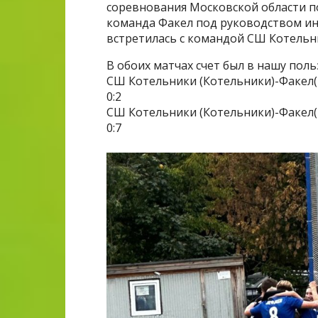
соревнования Московской области п
команда Факел под руководством инс
встретилась с командой СШ Котельн
В обоих матчах счет был в нашу поль
СШ Котельники (Котельники)-Факел(Е
0:2
СШ Котельники (Котельники)-Факел(Е
0:7