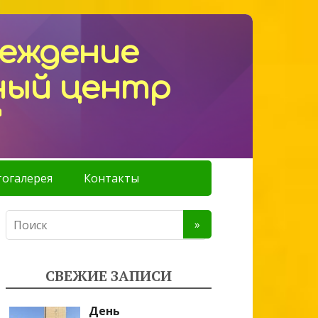
реждение
ный центр
"
огалерея
Контакты
СВЕЖИЕ ЗАПИСИ
День