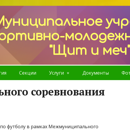
Муниципальное уч
ортивно-молодеж
"Щит и меч
тия
Секции
Услуги
Документы
Фот
ного соревнования
 по футболу в рамках Межмуниципального