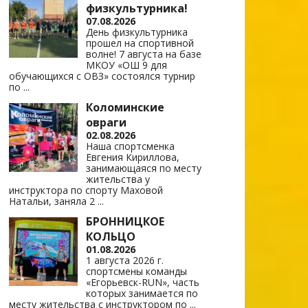
физкультурника!
07.08.2026
День физкультурника
прошел на спортивной
волне! 7 августа на базе
МКОУ «ОШ 9 для
обучающихся с ОВЗ» состоялся турнир
по
...
Коломинские
овраги
02.08.2026
Наша спортсменка
Евгения Кириллова,
занимающаяся по месту
жительства у
инструктора по спорту Маховой
Натальи, заняла 2
...
БРОННИЦКОЕ
КОЛЬЦО
01.08.2026
1 августа 2026 г.
спортсмены команды
«Егорьевск-RUN», часть
которых занимается по
месту жительства с инструктором по
...