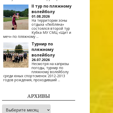
II тур по пляжному
волейболу
01.08.2026
На территории зоны
отдыха «Любляна»
состоялся второй тур
Кубка МУ СМЦ «Щит и
меч» по пляжному
...
Турнир по
пляжному
волейболу
26.07.2026
Несмотря на капризы
погоды, турнир по
пляжному волейболу
среди юных спортсменок 2012-2013
годов рождения, проходивший
...
АРХИВЫ
Архивы