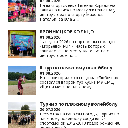
02.08.2026
ni
Наша спортсменка Евгения Кириллова,
занимающаяся по месту жительства у
ki
инструктора по спорту Маховой
Натальи, заняла 2
...
БРОННИЦКОЕ КОЛЬЦО
01.08.2026
1 августа 2026 г. спортсмены команды
«Егорьевск-RUN», часть которых
занимается по месту жительства с
инструктором по
...
II тур по пляжному волейболу
01.08.2026
На территории зоны отдыха «Любляна»
состоялся второй тур Кубка МУ СМЦ
«Щит и меч» по пляжному
...
Турнир по пляжному волейболу
26.07.2026
Несмотря на капризы погоды, турнир по
пляжному волейболу среди юных
спортсменок 2012-2013 годов рождения,
проходивший
...