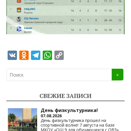
V
O
T
W
C
K
d
el
h
o
n
e
at
p
o
gr
s
y
kl
a
A
Li
СВЕЖИЕ ЗАПИСИ
as
m
p
n
s
p
k
День физкультурника!
07.08.2026
ni
День физкультурника прошел на
спортивной волне! 7 августа на базе
ki
МКОУ «ОШ 9 для обучающихся с ОВЗ»