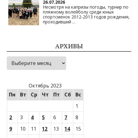
26.07.2026
Несмотря на капризы погоды, турнир по
пляжному волейболу среди юных
спортсменок 2012-2013 годов рождения,
проходивший
...
АРХИВЫ
Архивы
Октябрь 2023
Пн
Вт
Ср
Чт
Пт
Сб
Вс
1
2
3
4
5
6
7
8
9
10
11
12
13
14
15