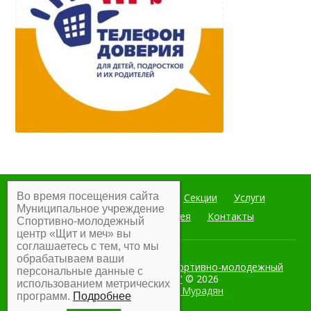
Во время посещения сайта
Главная
Мероприятия
Секции
Услуги
Муниципальное учреждение
Документы
Фотогалерея
Контакты
Спортивно-молодежный
центр «Щит и меч» вы
соглашаетесь с тем, что мы
обрабатываем ваши
Муниципальное учреждение Спортивно-молодежный
персональные данные с
центр "Щит и меч"
© 2026
использованием метрических
Разработка:
Армен Мурадян
программ.
Подробнее