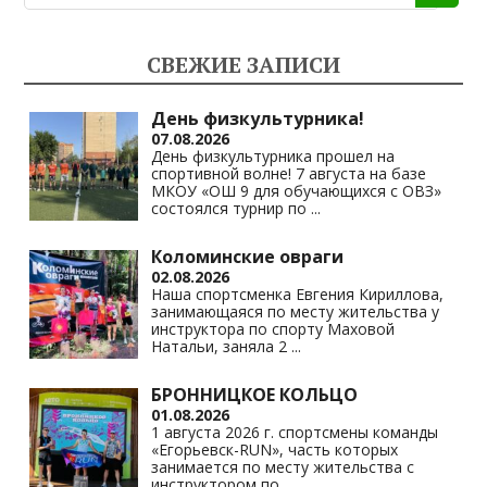
o
gr
s
y
kl
a
A
Li
СВЕЖИЕ ЗАПИСИ
as
m
p
n
s
p
k
День физкультурника!
07.08.2026
ni
День физкультурника прошел на
спортивной волне! 7 августа на базе
ki
МКОУ «ОШ 9 для обучающихся с ОВЗ»
состоялся турнир по
...
Коломинские овраги
02.08.2026
Наша спортсменка Евгения Кириллова,
занимающаяся по месту жительства у
инструктора по спорту Маховой
Натальи, заняла 2
...
БРОННИЦКОЕ КОЛЬЦО
01.08.2026
1 августа 2026 г. спортсмены команды
«Егорьевск-RUN», часть которых
занимается по месту жительства с
инструктором по
...