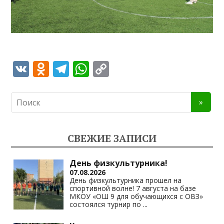
V
O
T
W
C
K
d
el
h
o
n
e
at
p
o
gr
s
y
kl
a
A
Li
СВЕЖИЕ ЗАПИСИ
as
m
p
n
s
p
k
День физкультурника!
07.08.2026
ni
День физкультурника прошел на
спортивной волне! 7 августа на базе
ki
МКОУ «ОШ 9 для обучающихся с ОВЗ»
состоялся турнир по
...