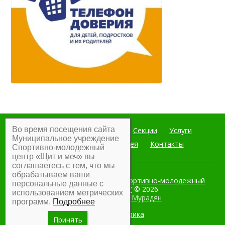
Во время посещения сайта
Главная
Мероприятия
Секции
Услуги
Муниципальное учреждение
Документы
Фотогалерея
Контакты
Спортивно-молодежный
центр «Щит и меч» вы
соглашаетесь с тем, что мы
обрабатываем ваши
Муниципальное учреждение Спортивно-молодежный
персональные данные с
центр "Щит и меч"
© 2026
использованием метрических
Разработка:
Армен Мурадян
программ.
Подробнее