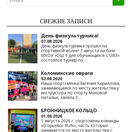
o
gr
s
y
kl
a
A
Li
СВЕЖИЕ ЗАПИСИ
as
m
p
n
s
p
k
День физкультурника!
07.08.2026
ni
День физкультурника прошел на
спортивной волне! 7 августа на базе
ki
МКОУ «ОШ 9 для обучающихся с ОВЗ»
состоялся турнир по
...
Коломинские овраги
02.08.2026
Наша спортсменка Евгения Кириллова,
занимающаяся по месту жительства у
инструктора по спорту Маховой
Натальи, заняла 2
...
БРОННИЦКОЕ КОЛЬЦО
01.08.2026
1 августа 2026 г. спортсмены команды
«Егорьевск-RUN», часть которых
занимается по месту жительства с