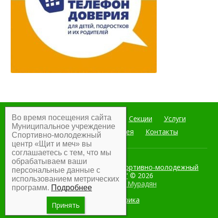
Во время посещения сайта
Главная
Мероприятия
Секции
Услуги
Муниципальное учреждение
Документы
Фотогалерея
Контакты
Спортивно-молодежный
центр «Щит и меч» вы
соглашаетесь с тем, что мы
обрабатываем ваши
Муниципальное учреждение Спортивно-молодежный
персональные данные с
центр "Щит и меч"
© 2026
использованием метрических
Разработка:
Армен Мурадян
программ.
Подробнее