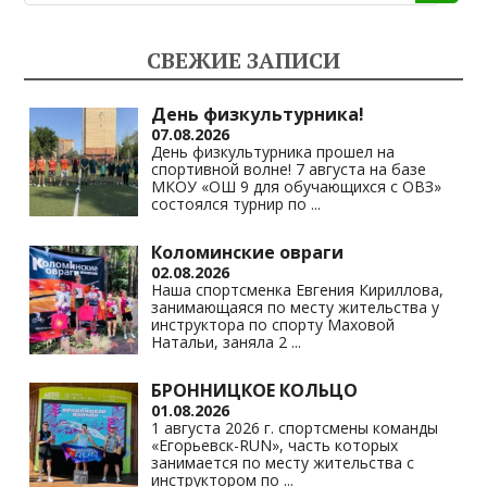
o
gr
s
y
kl
a
A
Li
СВЕЖИЕ ЗАПИСИ
as
m
p
n
s
p
k
День физкультурника!
07.08.2026
ni
День физкультурника прошел на
спортивной волне! 7 августа на базе
ki
МКОУ «ОШ 9 для обучающихся с ОВЗ»
состоялся турнир по
...
Коломинские овраги
02.08.2026
Наша спортсменка Евгения Кириллова,
занимающаяся по месту жительства у
инструктора по спорту Маховой
Натальи, заняла 2
...
БРОННИЦКОЕ КОЛЬЦО
01.08.2026
1 августа 2026 г. спортсмены команды
«Егорьевск-RUN», часть которых
занимается по месту жительства с
инструктором по
...