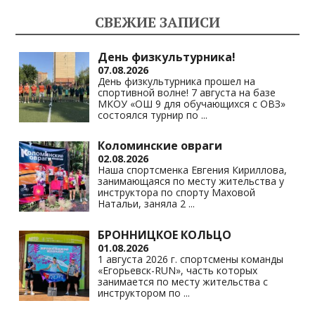
kl
a
A
Li
СВЕЖИЕ ЗАПИСИ
as
m
p
n
s
p
k
День физкультурника!
07.08.2026
ni
День физкультурника прошел на
спортивной волне! 7 августа на базе
ki
МКОУ «ОШ 9 для обучающихся с ОВЗ»
состоялся турнир по
...
Коломинские овраги
02.08.2026
Наша спортсменка Евгения Кириллова,
занимающаяся по месту жительства у
инструктора по спорту Маховой
Натальи, заняла 2
...
БРОННИЦКОЕ КОЛЬЦО
01.08.2026
1 августа 2026 г. спортсмены команды
«Егорьевск-RUN», часть которых
занимается по месту жительства с
инструктором по
...