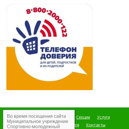
Во время посещения сайта
Главная
Мероприятия
Секции
Услуги
Муниципальное учреждение
Документы
Фотогалерея
Контакты
Спортивно-молодежный