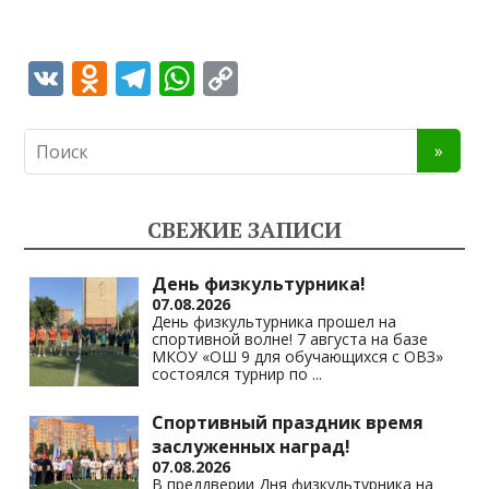
V
O
T
W
C
K
d
el
h
o
n
e
at
p
o
gr
s
y
kl
a
A
Li
СВЕЖИЕ ЗАПИСИ
as
m
p
n
s
p
k
День физкультурника!
07.08.2026
ni
День физкультурника прошел на
спортивной волне! 7 августа на базе
ki
МКОУ «ОШ 9 для обучающихся с ОВЗ»
состоялся турнир по
...
Спортивный праздник время
заслуженных наград!
07.08.2026
В преддверии Дня физкультурника на