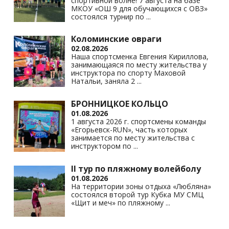
спортивной волне! 7 августа на базе
ki
МКОУ «ОШ 9 для обучающихся с ОВЗ»
состоялся турнир по
...
Коломинские овраги
02.08.2026
Наша спортсменка Евгения Кириллова,
занимающаяся по месту жительства у
инструктора по спорту Маховой
Натальи, заняла 2
...
БРОННИЦКОЕ КОЛЬЦО
01.08.2026
1 августа 2026 г. спортсмены команды
«Егорьевск-RUN», часть которых
занимается по месту жительства с
инструктором по
...
II тур по пляжному волейболу
01.08.2026
На территории зоны отдыха «Любляна»
состоялся второй тур Кубка МУ СМЦ
«Щит и меч» по пляжному
...