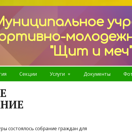
Муниципальное уч
ортивно-молодеж
"Щит и меч
тия
Секции
Услуги
Документы
Фот
Е
НИЕ
ры состоялось собрание граждан для