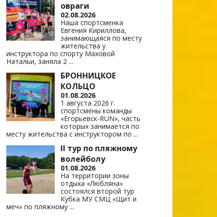
овраги
02.08.2026
Наша спортсменка
Евгения Кириллова,
занимающаяся по месту
жительства у
инструктора по спорту Маховой
Натальи, заняла 2
...
БРОННИЦКОЕ
КОЛЬЦО
01.08.2026
1 августа 2026 г.
спортсмены команды
«Егорьевск-RUN», часть
которых занимается по
месту жительства с инструктором по
...
II тур по пляжному
волейболу
01.08.2026
На территории зоны
отдыха «Любляна»
состоялся второй тур
Кубка МУ СМЦ «Щит и
меч» по пляжному
...