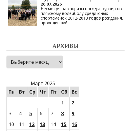
26.07.2026
Несмотря на капризы погоды, турнир по
пляжному волейболу среди юных
спортсменок 2012-2013 годов рождения,
проходивший
...
АРХИВЫ
Архивы
Март 2025
Пн
Вт
Ср
Чт
Пт
Сб
Вс
1
2
3
4
5
6
7
8
9
10
11
12
13
14
15
16