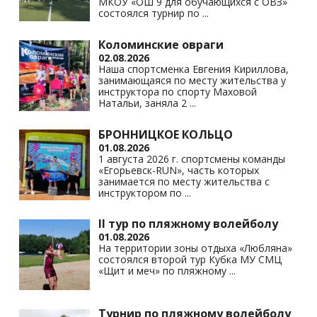
ki
МКОУ «ОШ 9 для обучающихся с ОВЗ»
состоялся турнир по
...
Коломинские овраги
02.08.2026
Наша спортсменка Евгения Кириллова,
занимающаяся по месту жительства у
инструктора по спорту Маховой
Натальи, заняла 2
...
БРОННИЦКОЕ КОЛЬЦО
01.08.2026
1 августа 2026 г. спортсмены команды
«Егорьевск-RUN», часть которых
занимается по месту жительства с
инструктором по
...
II тур по пляжному волейболу
01.08.2026
На территории зоны отдыха «Любляна»
состоялся второй тур Кубка МУ СМЦ
«Щит и меч» по пляжному
...
Турнир по пляжному волейболу