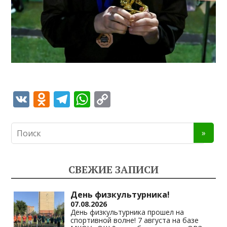
V
O
T
W
C
K
d
el
h
o
n
e
at
p
o
gr
s
y
kl
a
A
Li
СВЕЖИЕ ЗАПИСИ
as
m
p
n
s
p
k
День физкультурника!
07.08.2026
ni
День физкультурника прошел на
спортивной волне! 7 августа на базе