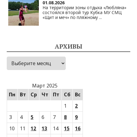
01.08.2026
На территории зоны отдыха «Любляна»
состоялся второй тур Кубка МУ СМЦ
«Щит и меч» по пляжному
...
АРХИВЫ
Архивы
Март 2025
Пн
Вт
Ср
Чт
Пт
Сб
Вс
1
2
3
4
5
6
7
8
9
10
11
12
13
14
15
16