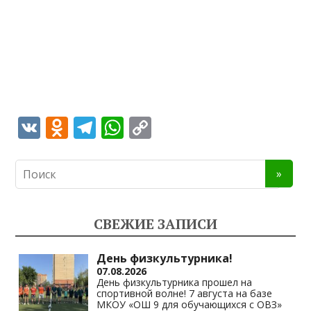
V
O
T
W
C
K
d
el
h
o
n
e
at
p
o
gr
s
y
kl
a
A
Li
СВЕЖИЕ ЗАПИСИ
as
m
p
n
s
p
k
День физкультурника!
07.08.2026
ni
День физкультурника прошел на
спортивной волне! 7 августа на базе
ki
МКОУ «ОШ 9 для обучающихся с ОВЗ»