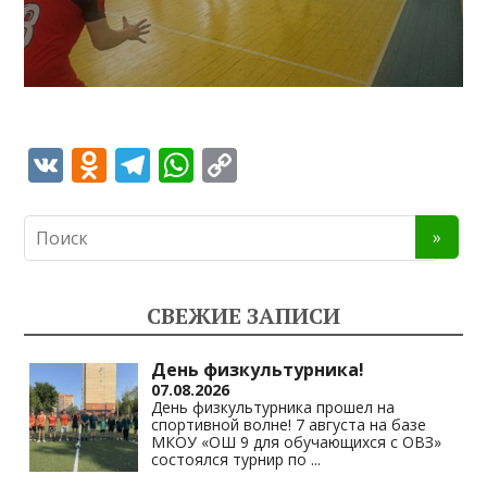
V
O
T
W
C
K
d
el
h
o
n
e
at
p
o
gr
s
y
kl
a
A
Li
СВЕЖИЕ ЗАПИСИ
as
m
p
n
s
p
k
День физкультурника!
07.08.2026
ni
День физкультурника прошел на
спортивной волне! 7 августа на базе
ki
МКОУ «ОШ 9 для обучающихся с ОВЗ»
состоялся турнир по
...