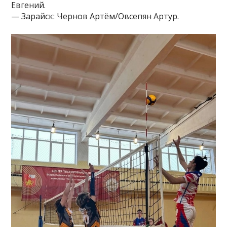
Евгений.
— Зарайск: Чернов Артём/Овсепян Артур.