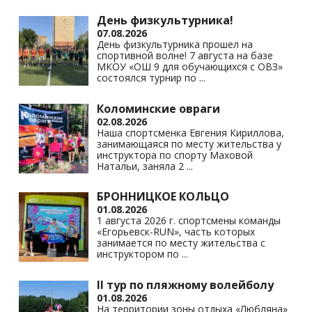
as
m
p
n
s
p
k
День физкультурника!
07.08.2026
ni
День физкультурника прошел на
спортивной волне! 7 августа на базе
ki
МКОУ «ОШ 9 для обучающихся с ОВЗ»
состоялся турнир по
...
Коломинские овраги
02.08.2026
Наша спортсменка Евгения Кириллова,
занимающаяся по месту жительства у
инструктора по спорту Маховой
Натальи, заняла 2
...
БРОННИЦКОЕ КОЛЬЦО
01.08.2026
1 августа 2026 г. спортсмены команды
«Егорьевск-RUN», часть которых
занимается по месту жительства с
инструктором по
...
II тур по пляжному волейболу
01.08.2026
На территории зоны отдыха «Любляна»