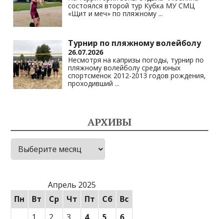
состоялся второй тур Кубка МУ СМЦ
«Щит и меч» по пляжному
...
Турнир по пляжному волейболу
26.07.2026
Несмотря на капризы погоды, турнир по
пляжному волейболу среди юных
спортсменок 2012-2013 годов рождения,
проходивший
...
АРХИВЫ
Архивы
Апрель 2025
Пн
Вт
Ср
Чт
Пт
Сб
Вс
1
2
3
4
5
6