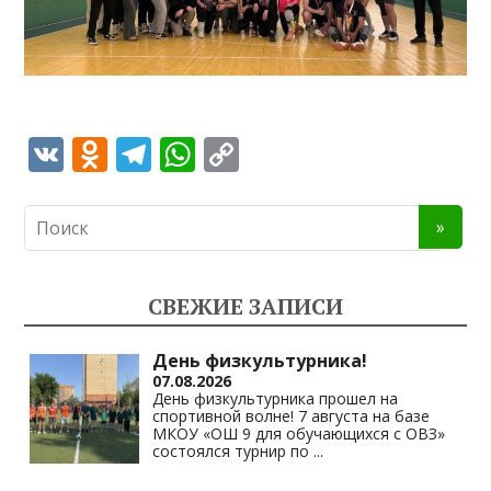
V
O
T
W
C
K
d
el
h
o
n
e
at
p
o
gr
s
y
kl
a
A
Li
СВЕЖИЕ ЗАПИСИ
as
m
p
n
s
p
k
День физкультурника!
07.08.2026
ni
День физкультурника прошел на
спортивной волне! 7 августа на базе
ki
МКОУ «ОШ 9 для обучающихся с ОВЗ»
состоялся турнир по
...