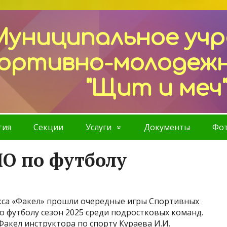
Муниципальное уч
ортивно-молодеж
"Щит и меч
тия
Секции
Услуги
Документы
Фот
О по футболу
кса «Факел» прошли очередные игры Спортивных
 футболу сезон 2025 среди подростковых команд.
Факел инструктора по спорту Кураева И.И.