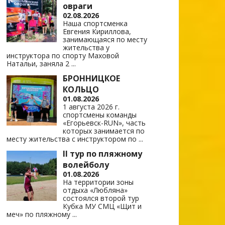
овраги
02.08.2026
Наша спортсменка
Евгения Кириллова,
занимающаяся по месту
жительства у
инструктора по спорту Маховой
Натальи, заняла 2
...
БРОННИЦКОЕ
КОЛЬЦО
01.08.2026
1 августа 2026 г.
спортсмены команды
«Егорьевск-RUN», часть
которых занимается по
месту жительства с инструктором по
...
II тур по пляжному
волейболу
01.08.2026
На территории зоны
отдыха «Любляна»
состоялся второй тур
Кубка МУ СМЦ «Щит и
меч» по пляжному
...