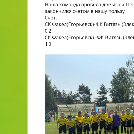
Наша команда провела две игры. Пе
закончился счетом в нашу пользу!
Счет:
СК Факел(Егорьевск)-ФК Витязь (Элек
0:2
СК Факел(Егорьевск)- ФК Витязь (Эле
1:0