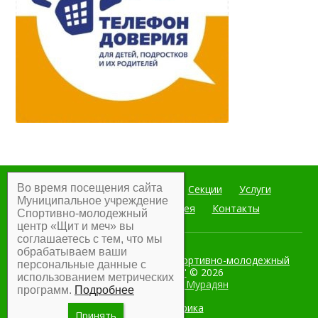
Во время посещения сайта
Главная
Мероприятия
Секции
Услуги
Муниципальное учреждение
Документы
Фотогалерея
Контакты
Спортивно-молодежный
центр «Щит и меч» вы
соглашаетесь с тем, что мы
обрабатываем ваши
Муниципальное учреждение Спортивно-молодежный
персональные данные с
центр "Щит и меч"
© 2026
использованием метрических
Разработка:
Армен Мурадян
программ.
Подробнее