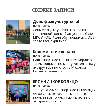
kl
a
A
Li
СВЕЖИЕ ЗАПИСИ
as
m
p
n
s
p
k
День физкультурника!
07.08.2026
ni
День физкультурника прошел на
спортивной волне! 7 августа на базе
ki
МКОУ «ОШ 9 для обучающихся с ОВЗ»
состоялся турнир по
...
Коломинские овраги
02.08.2026
Наша спортсменка Евгения Кириллова,
занимающаяся по месту жительства у
инструктора по спорту Маховой
Натальи, заняла 2
...
БРОННИЦКОЕ КОЛЬЦО
01.08.2026
1 августа 2026 г. спортсмены команды
«Егорьевск-RUN», часть которых
занимается по месту жительства с
инструктором по
...