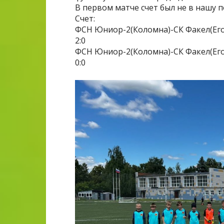
В первом матче счет был не в нашу п
Счет:
ФСН Юниор-2(Коломна)-СК Факел(Его
2:0
ФСН Юниор-2(Коломна)-СК Факел(Его
0:0