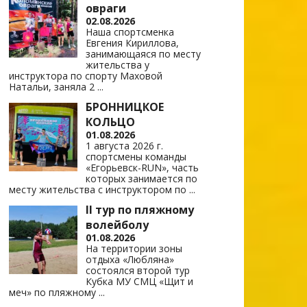
овраги
02.08.2026
Наша спортсменка
Евгения Кириллова,
занимающаяся по месту
жительства у
инструктора по спорту Маховой
Натальи, заняла 2
...
БРОННИЦКОЕ
КОЛЬЦО
01.08.2026
1 августа 2026 г.
спортсмены команды
«Егорьевск-RUN», часть
которых занимается по
месту жительства с инструктором по
...
II тур по пляжному
волейболу
01.08.2026
На территории зоны
отдыха «Любляна»
состоялся второй тур
Кубка МУ СМЦ «Щит и
меч» по пляжному
...