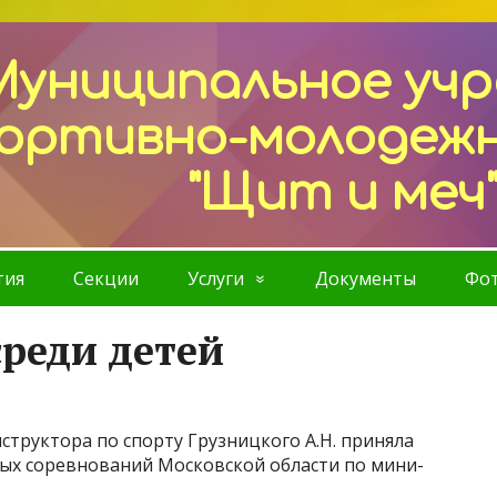
Муниципальное уч
ортивно-молодеж
"Щит и меч
тия
Секции
Услуги
Документы
Фот
реди детей
труктора по спорту Грузницкого А.Н. приняла
ных соревнований Московской области по мини-