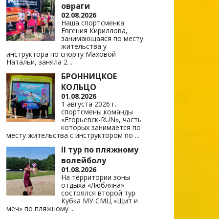
овраги
02.08.2026
Наша спортсменка
Евгения Кириллова,
занимающаяся по месту
жительства у
инструктора по спорту Маховой
Натальи, заняла 2
...
БРОННИЦКОЕ
КОЛЬЦО
01.08.2026
1 августа 2026 г.
спортсмены команды
«Егорьевск-RUN», часть
которых занимается по
месту жительства с инструктором по
...
II тур по пляжному
волейболу
01.08.2026
На территории зоны
отдыха «Любляна»
состоялся второй тур
Кубка МУ СМЦ «Щит и
меч» по пляжному
...