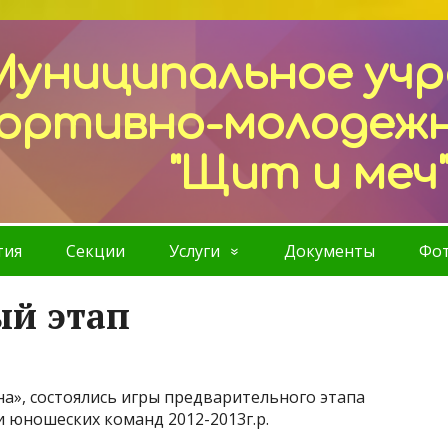
Муниципальное уч
ортивно-молодеж
"Щит и меч
тия
Секции
Услуги
Документы
Фот
ый этап
а», состоялись игры предварительного этапа
 юношеских команд 2012-2013г.р.