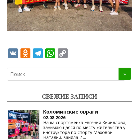
V
O
T
W
C
K
d
el
h
o
n
e
at
p
o
gr
s
y
kl
a
A
Li
СВЕЖИЕ ЗАПИСИ
as
m
p
n
s
p
k
Коломинские овраги
02.08.2026
ni
Наша спортсменка Евгения Кириллова,
занимающаяся по месту жительства у
ki
инструктора по спорту Маховой
Натальи, заняла 2
...