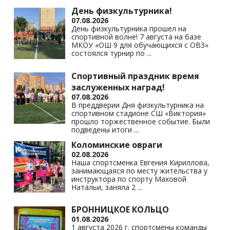
s
p
k
День физкультурника!
07.08.2026
ni
День физкультурника прошел на
спортивной волне! 7 августа на базе
ki
МКОУ «ОШ 9 для обучающихся с ОВЗ»
состоялся турнир по
...
Спортивный праздник время
заслуженных наград!
07.08.2026
В преддверии Дня физкультурника на
спортивном стадионе СШ «Виктория»
прошло торжественное событие. Были
подведены итоги
...
Коломинские овраги
02.08.2026
Наша спортсменка Евгения Кириллова,
занимающаяся по месту жительства у
инструктора по спорту Маховой
Натальи, заняла 2
...
БРОННИЦКОЕ КОЛЬЦО
01.08.2026
1 августа 2026 г. спортсмены команды