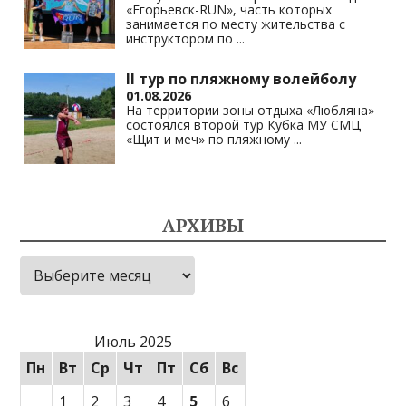
«Егорьевск-RUN», часть которых
занимается по месту жительства с
инструктором по
...
II тур по пляжному волейболу
01.08.2026
На территории зоны отдыха «Любляна»
состоялся второй тур Кубка МУ СМЦ
«Щит и меч» по пляжному
...
АРХИВЫ
Архивы
Июль 2025
Пн
Вт
Ср
Чт
Пт
Сб
Вс
1
2
3
4
5
6