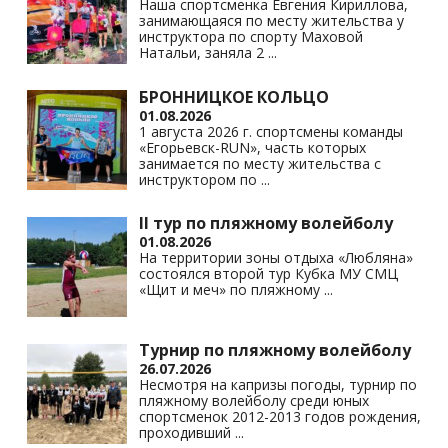
ni
Наша спортсменка Евгения Кириллова,
занимающаяся по месту жительства у
ki
инструктора по спорту Маховой
Натальи, заняла 2
...
БРОННИЦКОЕ КОЛЬЦО
01.08.2026
1 августа 2026 г. спортсмены команды
«Егорьевск-RUN», часть которых
занимается по месту жительства с
инструктором по
...
II тур по пляжному волейболу
01.08.2026
На территории зоны отдыха «Любляна»
состоялся второй тур Кубка МУ СМЦ
«Щит и меч» по пляжному
...
Турнир по пляжному волейболу
26.07.2026
Несмотря на капризы погоды, турнир по
пляжному волейболу среди юных
спортсменок 2012-2013 годов рождения,
проходивший
...