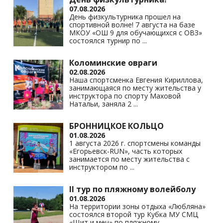
s
p
k
07.08.2026
ni
День физкультурника прошел на
спортивной волне! 7 августа на базе
ki
МКОУ «ОШ 9 для обучающихся с ОВЗ»
состоялся турнир по
...
Коломинские овраги
02.08.2026
Наша спортсменка Евгения Кириллова,
занимающаяся по месту жительства у
инструктора по спорту Маховой
Натальи, заняла 2
...
БРОННИЦКОЕ КОЛЬЦО
01.08.2026
1 августа 2026 г. спортсмены команды
«Егорьевск-RUN», часть которых
занимается по месту жительства с
инструктором по
...
II тур по пляжному волейболу
01.08.2026
На территории зоны отдыха «Любляна»
состоялся второй тур Кубка МУ СМЦ
«Щит и меч» по пляжному
...