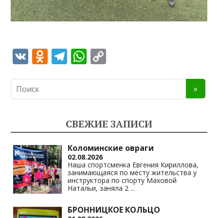
V
O
T
W
C
K
d
el
h
o
n
e
at
p
o
gr
s
y
kl
a
A
Li
СВЕЖИЕ ЗАПИСИ
as
m
p
n
s
p
k
Коломинские овраги
02.08.2026
ni
Наша спортсменка Евгения Кириллова,
занимающаяся по месту жительства у
ki
инструктора по спорту Маховой
Натальи, заняла 2
...
БРОННИЦКОЕ КОЛЬЦО