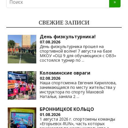
n
e
at
p
o
gr
s
y
kl
a
A
Li
СВЕЖИЕ ЗАПИСИ
as
m
p
n
s
p
k
День физкультурника!
07.08.2026
ni
День физкультурника прошел на
спортивной волне! 7 августа на базе
ki
МКОУ «ОШ 9 для обучающихся с ОВЗ»
состоялся турнир по
...
Коломинские овраги
02.08.2026
Наша спортсменка Евгения Кириллова,
занимающаяся по месту жительства у
инструктора по спорту Маховой
Натальи, заняла 2
...
БРОННИЦКОЕ КОЛЬЦО
01.08.2026
1 августа 2026 г. спортсмены команды
«Егорьевск-RUN», часть которых