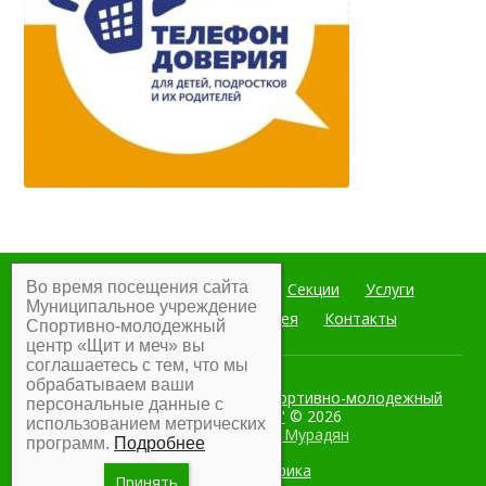
Во время посещения сайта
Главная
Мероприятия
Секции
Услуги
Муниципальное учреждение
Документы
Фотогалерея
Контакты
Спортивно-молодежный
центр «Щит и меч» вы
соглашаетесь с тем, что мы
обрабатываем ваши
Муниципальное учреждение Спортивно-молодежный
персональные данные с
центр "Щит и меч"
© 2026
использованием метрических
Разработка:
Армен Мурадян
программ.
Подробнее