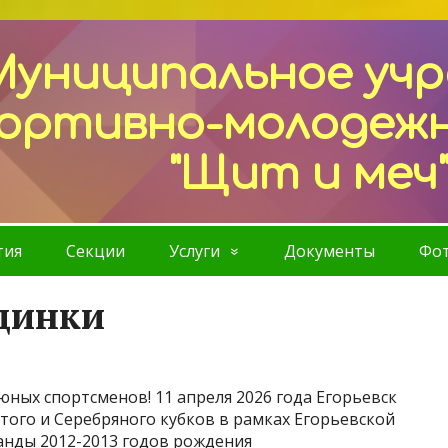
Муниципальное уч
ортивно-молодеж
"Щит и меч
тия
Секции
Услуги
Документы
Фот
динки
ных спортсменов! 11 апреля 2026 года Егорьевск
ого и Серебряного кубков в рамках Егорьевской
нды 2012-2013 годов рождения