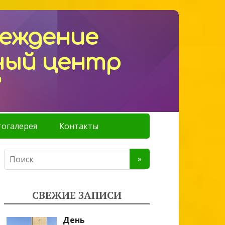
реждение
ный центр
"
огалерея
Контакты
СВЕЖИЕ ЗАПИСИ
День