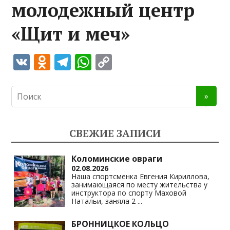
молодежный центр
«Щит и меч»
V
O
T
W
C
K
d
el
h
o
n
e
at
p
o
gr
s
y
kl
a
A
Li
СВЕЖИЕ ЗАПИСИ
as
m
p
n
s
p
k
Коломинские овраги
02.08.2026
ni
Наша спортсменка Евгения Кириллова,
занимающаяся по месту жительства у
ki
инструктора по спорту Маховой
Натальи, заняла 2
...
БРОННИЦКОЕ КОЛЬЦО