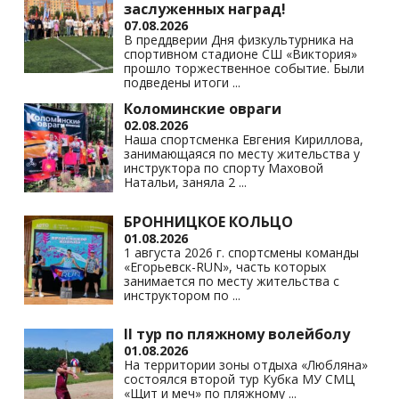
заслуженных наград!
07.08.2026
В преддверии Дня физкультурника на
спортивном стадионе СШ «Виктория»
прошло торжественное событие. Были
подведены итоги
...
Коломинские овраги
02.08.2026
Наша спортсменка Евгения Кириллова,
занимающаяся по месту жительства у
инструктора по спорту Маховой
Натальи, заняла 2
...
БРОННИЦКОЕ КОЛЬЦО
01.08.2026
1 августа 2026 г. спортсмены команды
«Егорьевск-RUN», часть которых
занимается по месту жительства с
инструктором по
...
II тур по пляжному волейболу
01.08.2026
На территории зоны отдыха «Любляна»
состоялся второй тур Кубка МУ СМЦ
«Щит и меч» по пляжному
...