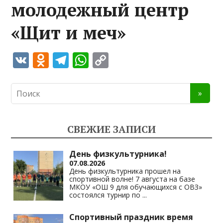
молодежный центр
«Щит и меч»
V
O
T
W
C
K
d
el
h
o
n
e
at
p
o
gr
s
y
kl
a
A
Li
СВЕЖИЕ ЗАПИСИ
as
m
p
n
s
p
k
День физкультурника!
07.08.2026
ni
День физкультурника прошел на
спортивной волне! 7 августа на базе
ki
МКОУ «ОШ 9 для обучающихся с ОВЗ»
состоялся турнир по
...
Спортивный праздник время