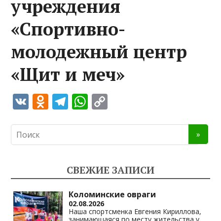
учреждения
«Спортивно-
молодежный центр
«Щит и меч»
V
O
T
W
C
K
d
el
h
o
n
e
at
p
o
gr
s
y
kl
a
A
Li
СВЕЖИЕ ЗАПИСИ
as
m
p
n
s
p
k
Коломинские овраги
02.08.2026
ni
Наша спортсменка Евгения Кириллова,
занимающаяся по месту жительства у