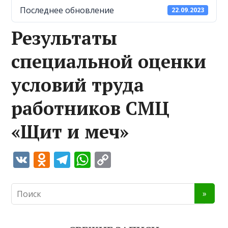
Последнее обновление
22.09.2023
Результаты
специальной оценки
условий труда
работников СМЦ
«Щит и меч»
V
O
T
W
C
K
d
el
h
o
n
e
at
p
o
gr
s
y
kl
a
A
Li