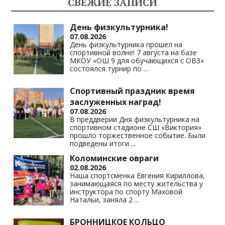
СВЕЖИЕ ЗАПИСИ
as
m
p
n
s
p
k
День физкультурника!
07.08.2026
ni
День физкультурника прошел на
спортивной волне! 7 августа на базе
ki
МКОУ «ОШ 9 для обучающихся с ОВЗ»
состоялся турнир по
...
Спортивный праздник время
заслуженных наград!
07.08.2026
В преддверии Дня физкультурника на
спортивном стадионе СШ «Виктория»
прошло торжественное событие. Были
подведены итоги
...
Коломинские овраги
02.08.2026
Наша спортсменка Евгения Кириллова,
занимающаяся по месту жительства у
инструктора по спорту Маховой
Натальи, заняла 2
...
БРОННИЦКОЕ КОЛЬЦО