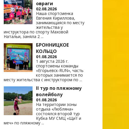
овраги
02.08.2026
Наша спортсменка
Евгения Кириллова,
занимающаяся по месту
жительства у
инструктора по спорту Маховой
Натальи, заняла 2
...
БРОННИЦКОЕ
КОЛЬЦО
01.08.2026
1 августа 2026 г.
спортсмены команды
«Егорьевск-RUN», часть
которых занимается по
месту жительства с инструктором по
...
II тур по пляжному
волейболу
01.08.2026
На территории зоны
отдыха «Любляна»
состоялся второй тур
Кубка МУ СМЦ «Щит и
меч» по пляжному
...