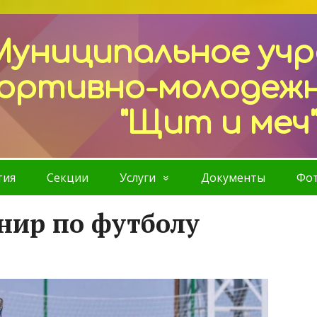
Муниципальное уч
ортивно-молодеж
"Щит и меч
тия
Секции
Услуги
Документы
Фот
нир по футболу