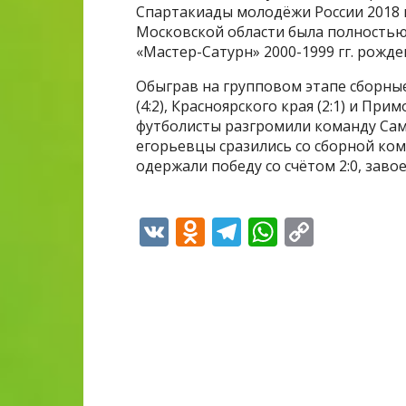
Спартакиады молодёжи России 2018 
Московской области была полность
«Мастер-Сатурн» 2000-1999 гг. рожде
Обыграв на групповом этапе сборные 
(4:2), Красноярского края (2:1) и Пр
футболисты разгромили команду Сама
егорьевцы сразились со сборной ко
одержали победу со счётом 2:0, зав
V
O
T
W
C
K
d
el
h
o
n
e
at
p
o
gr
s
y
kl
a
A
Li
as
m
p
n
s
p
k