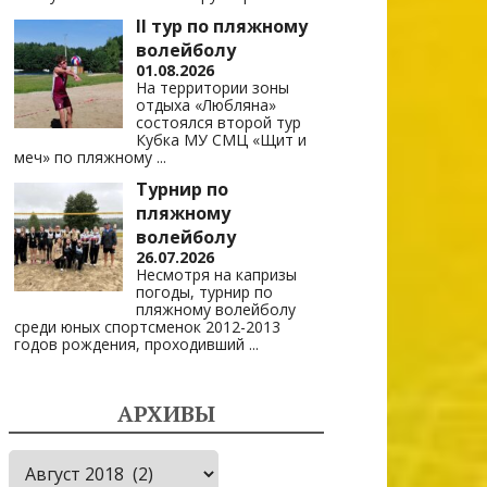
II тур по пляжному
волейболу
01.08.2026
На территории зоны
отдыха «Любляна»
состоялся второй тур
Кубка МУ СМЦ «Щит и
меч» по пляжному
...
Турнир по
пляжному
волейболу
26.07.2026
Несмотря на капризы
погоды, турнир по
пляжному волейболу
среди юных спортсменок 2012-2013
годов рождения, проходивший
...
АРХИВЫ
Архивы