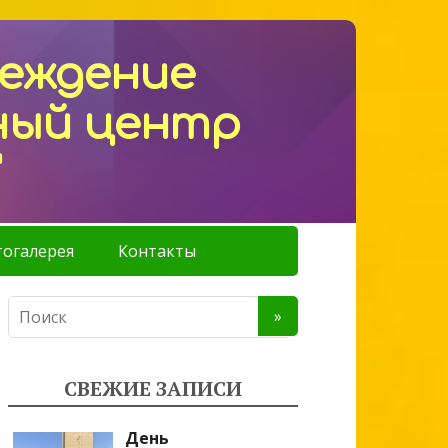
реждение
ный центр
"
огалерея
Контакты
СВЕЖИЕ ЗАПИСИ
День