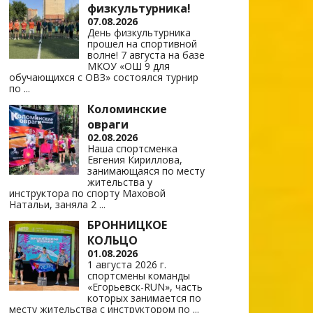
физкультурника!
07.08.2026
День физкультурника
прошел на спортивной
волне! 7 августа на базе
МКОУ «ОШ 9 для
обучающихся с ОВЗ» состоялся турнир
по
...
Коломинские
овраги
02.08.2026
Наша спортсменка
Евгения Кириллова,
занимающаяся по месту
жительства у
инструктора по спорту Маховой
Натальи, заняла 2
...
БРОННИЦКОЕ
КОЛЬЦО
01.08.2026
1 августа 2026 г.
спортсмены команды
«Егорьевск-RUN», часть
которых занимается по
месту жительства с инструктором по
...