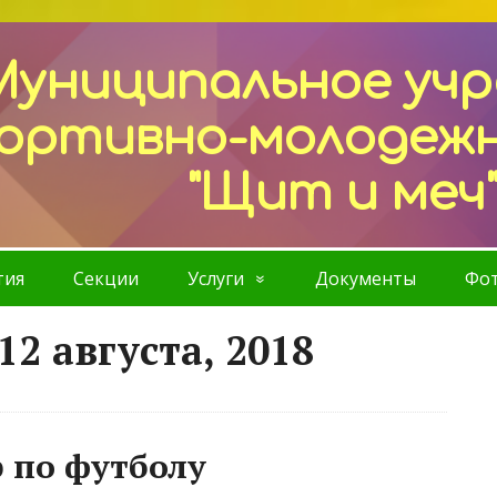
Муниципальное уч
ортивно-молодеж
"Щит и меч
тия
Секции
Услуги
Документы
Фот
12 августа, 2018
 по футболу