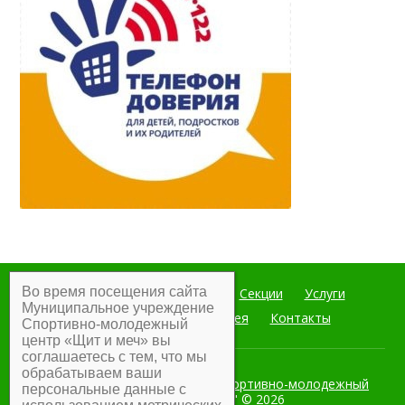
Во время посещения сайта
Главная
Мероприятия
Секции
Услуги
Муниципальное учреждение
Документы
Фотогалерея
Контакты
Спортивно-молодежный
центр «Щит и меч» вы
соглашаетесь с тем, что мы
обрабатываем ваши
Муниципальное учреждение Спортивно-молодежный
персональные данные с
центр "Щит и меч"
© 2026