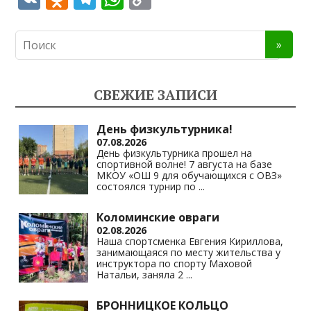
K
d
el
h
o
n
e
at
p
o
gr
s
y
kl
a
A
Li
СВЕЖИЕ ЗАПИСИ
as
m
p
n
s
p
k
День физкультурника!
07.08.2026
ni
День физкультурника прошел на
спортивной волне! 7 августа на базе
ki
МКОУ «ОШ 9 для обучающихся с ОВЗ»
состоялся турнир по
...
Коломинские овраги
02.08.2026
Наша спортсменка Евгения Кириллова,
занимающаяся по месту жительства у
инструктора по спорту Маховой
Натальи, заняла 2
...
БРОННИЦКОЕ КОЛЬЦО