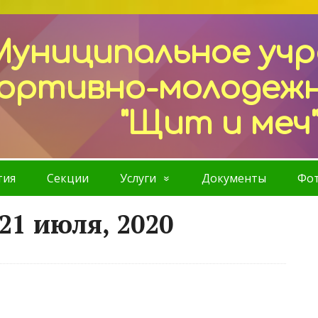
Муниципальное уч
ортивно-молодеж
"Щит и меч
тия
Секции
Услуги
Документы
Фот
21 июля, 2020