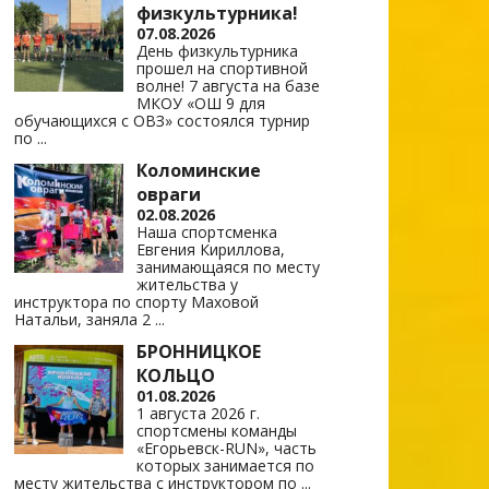
физкультурника!
07.08.2026
День физкультурника
прошел на спортивной
волне! 7 августа на базе
МКОУ «ОШ 9 для
обучающихся с ОВЗ» состоялся турнир
по
...
Коломинские
овраги
02.08.2026
Наша спортсменка
Евгения Кириллова,
занимающаяся по месту
жительства у
инструктора по спорту Маховой
Натальи, заняла 2
...
БРОННИЦКОЕ
КОЛЬЦО
01.08.2026
1 августа 2026 г.
спортсмены команды
«Егорьевск-RUN», часть
которых занимается по
месту жительства с инструктором по
...