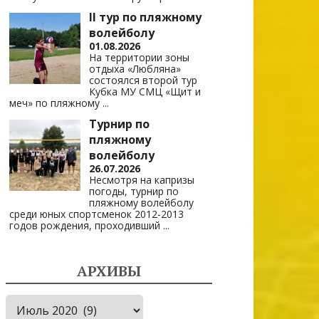
II тур по пляжному
волейболу
01.08.2026
На территории зоны
отдыха «Любляна»
состоялся второй тур
Кубка МУ СМЦ «Щит и
меч» по пляжному
...
Турнир по
пляжному
волейболу
26.07.2026
Несмотря на капризы
погоды, турнир по
пляжному волейболу
среди юных спортсменок 2012-2013
годов рождения, проходивший
...
АРХИВЫ
Архивы