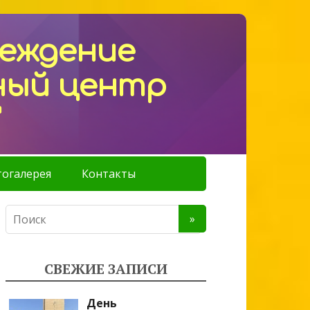
реждение
ный центр
"
огалерея
Контакты
СВЕЖИЕ ЗАПИСИ
День