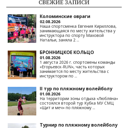
СВЕЖИЕ ЗАПИСИ
as
m
p
n
s
p
k
Коломинские овраги
02.08.2026
ni
Наша спортсменка Евгения Кириллова,
занимающаяся по месту жительства у
ki
инструктора по спорту Маховой
Натальи, заняла 2
...
БРОННИЦКОЕ КОЛЬЦО
01.08.2026
1 августа 2026 г. спортсмены команды
«Егорьевск-RUN», часть которых
занимается по месту жительства с
инструктором по
...
II тур по пляжному волейболу
01.08.2026
На территории зоны отдыха «Любляна»
состоялся второй тур Кубка МУ СМЦ
«Щит и меч» по пляжному
...
Турнир по пляжному волейболу