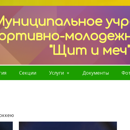
Муниципальное уч
ортивно-молодеж
"Щит и меч
тия
Секции
Услуги
Документы
Фот
хоккею