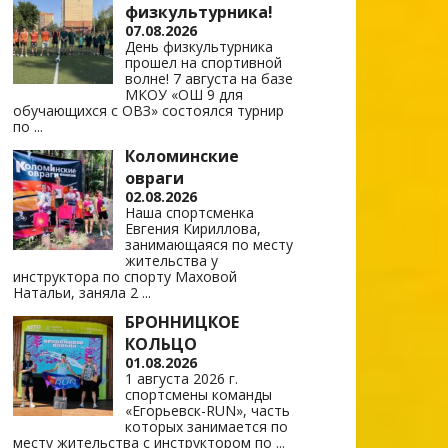
физкультурника!
07.08.2026
День физкультурника
прошел на спортивной
волне! 7 августа на базе
МКОУ «ОШ 9 для
обучающихся с ОВЗ» состоялся турнир
по
...
Коломинские
овраги
02.08.2026
Наша спортсменка
Евгения Кириллова,
занимающаяся по месту
жительства у
инструктора по спорту Маховой
Натальи, заняла 2
...
БРОННИЦКОЕ
КОЛЬЦО
01.08.2026
1 августа 2026 г.
спортсмены команды
«Егорьевск-RUN», часть
которых занимается по
месту жительства с инструктором по
...