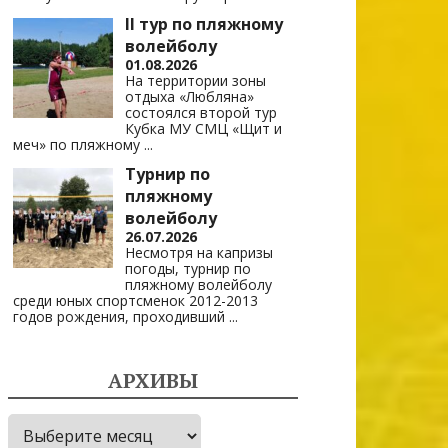
II тур по пляжному
волейболу
01.08.2026
На территории зоны
отдыха «Любляна»
состоялся второй тур
Кубка МУ СМЦ «Щит и
меч» по пляжному
...
Турнир по
пляжному
волейболу
26.07.2026
Несмотря на капризы
погоды, турнир по
пляжному волейболу
среди юных спортсменок 2012-2013
годов рождения, проходивший
...
АРХИВЫ
Архивы