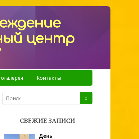
реждение
ный центр
"
огалерея
Контакты
СВЕЖИЕ ЗАПИСИ
День