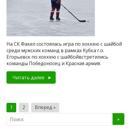
На СК Факел состоялась игра по хоккею с шайбой
среди мужских команд в рамках Кубка г.о.
Егорьевск по хоккею с шайбойвстретились
команды Победоносец и Красная армия.
Читать далее
Пагинация
1
2
Вперед »
записей